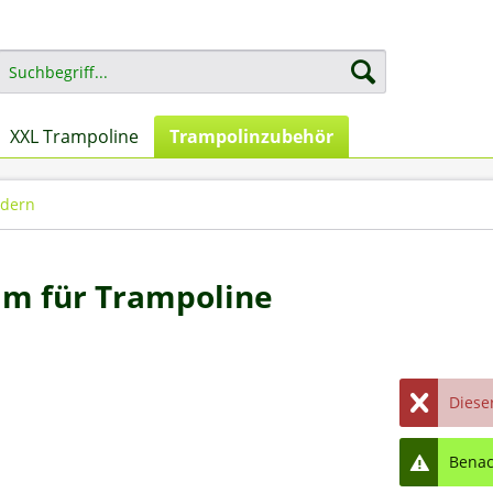
XXL Trampoline
Trampolinzubehör
edern
mm für Trampoline
Dieser
Benach