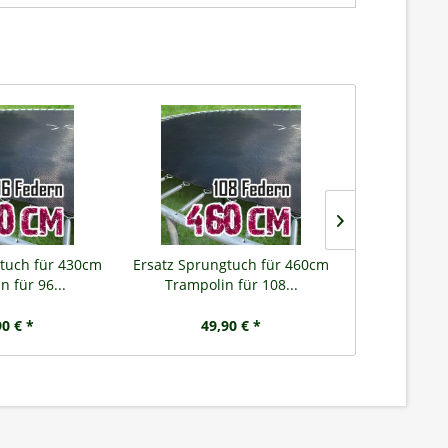
tuch für 430cm
Ersatz Sprungtuch für 460cm
Ersatz Sprun
n für 96...
Trampolin für 108...
Trampoli
90 € *
49,90 € *
64