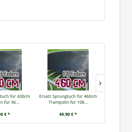
tuch für 430cm
Ersatz Sprungtuch für 460cm
Ersatz Sprun
n für 96...
Trampolin für 108...
Trampoli
90 € *
49,90 € *
64