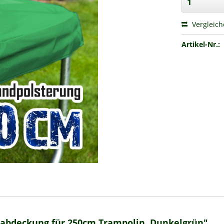
Vergleic
Artikel-Nr.:
dabdeckung für 250cm Trampolin, Dunkelgrün"