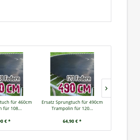
tuch für 460cm
Ersatz Sprungtuch für 490cm
Ersatz
 für 108...
Trampolin für 120...
Fede
90 € *
64,90 € *
2,