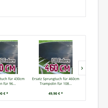
tuch für 430cm
Ersatz Sprungtuch für 460cm
Ersatz Sprun
n für 96...
Trampolin für 108...
Trampoli
90 € *
49,90 € *
64