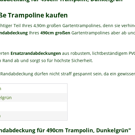
ße Trampoline kaufen
chtiger Teil Ihres 4,90m großen Gartentrampolines, denn sie verhi
ndabdeckung
Ihres
490cm großen
Gartentrampolines aber ab und S
terten
Ersatzrandabdeckungen
aus robustem, lichtbeständigem PVC 
 Rand ab und sorgt so für höchste Sicherheit.
Randabdeckung dürfen nicht straff gespannt sein, da ein gewisser
m
lgrün
m
andabdeckung für 490cm Trampolin, Dunkelgrün"