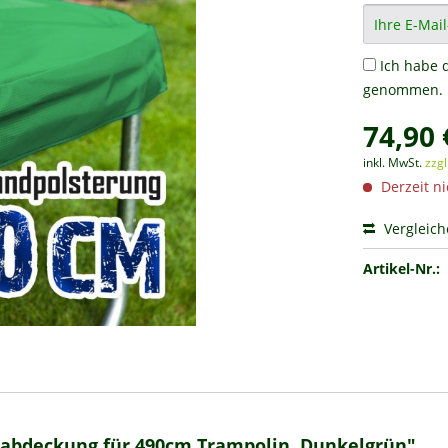
Ich habe 
genommen.
74,90 
inkl. MwSt.
zzg
Derzeit ni
Vergleic
Artikel-Nr.:
dabdeckung für 490cm Trampolin, Dunkelgrün"